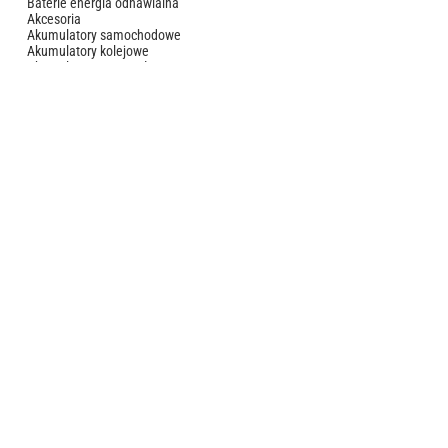
Baterie energia odnawialna
Akcesoria
Akumulatory samochodowe
Akumulatory kolejowe
Akumulatory pozostałe
Urządzenia pozostałe
O firmie
Wsparcie techniczne
Polityka jakości
Kontakt