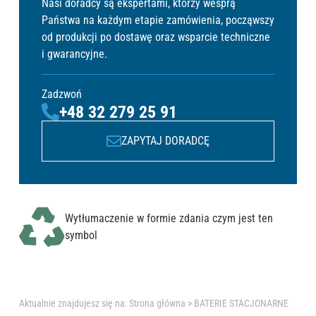
Nasi doradcy są ekspertami, którzy wesprą
Państwa na każdym etapie zamówienia, począwszy
od produkcji po dostawę oraz wsparcie techniczne
i gwarancyjne.
Zadzwoń
+48 32 279 25 91
ZAPYTAJ DORADCĘ
Wytłumaczenie w formie zdania czym jest ten
symbol
Aktualnie znajdujesz się na:
Strona główna
>
BATERIE STACJONARNE