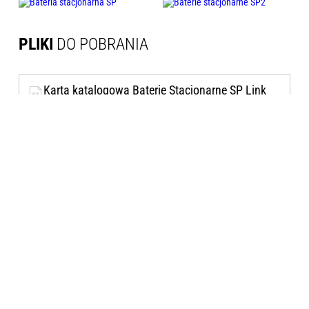
PLIKI
DO POBRANIA
Karta katalogowa Baterie Stacjonarne SP Link
Energy Solutions
POBIERZ PLIK
JAKOŚĆ
POPARTA CERTYFIKATAMI